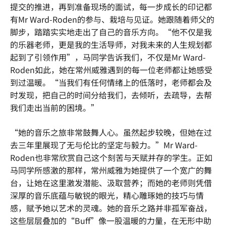
提交的推进，再到准备现场的面试，每一步成长的印记都
有Mr Ward-Roden的参与、栽培与见证。她跟随着师父的
脚步，踏踏实实地走出了自己的音乐方向。“他不仅是我
的乐器老师，更是我的生活导师，对我未来的人生规划都
起到了引领作用”，马同学告诉我们，不仅是Mr Ward-
Roden如此，她在常州威雅遇到的每一位老师都让她感受
到过温暖。“当我们有任何情绪上的低落时，老师都会及
时发现，把自己的时间分给我们，去倾听，去疏导，去帮
我们走出当前的困境。”
“她的音乐之旅非常鼓舞人心。虽然起步较晚，但她在过
去三年里展现了无与伦比的坚定与毅力。”Mr Ward-
Roden也非常欣赏自己这个刻苦与天赋并存的学生。正如
马同学所感激的那样，常州威雅为她提供了一个宽广的舞
台，让她在这里激发潜能、汲取营养；而她的老师则凭借
深厚的音乐底蕴与敏锐的眼光，精心雕琢她的技巧与情
感，赋予她以艺术的灵魂。她的音乐之路并非孤军奋战，
这些层层叠加的“Buff”像一股温暖的力量，在无形中助