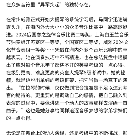
在众多音符里“异军突起”的独特存在。
在常州威雅正式开始大提琴的系统学习后，马同学迅速崭
露头角，在海内外大大小小的众多音乐比赛中一路高歌挺
进。2024俄国春之旋律音乐比赛二等奖，上海白玉兰音乐
节独奏组江苏赛区一等奖，全国赛区二等奖，威雅2024文
化节合奏组一等奖……凭借在海内外多个音乐比赛中的卓
越表现，她在演奏技巧中不断精进，也在总结复盘中咂摸
出了应对每个音乐学子都绕不开的英皇考级的一点心得。
在级别更高、难度更高的英皇大提琴8级考试中，她的秘
籍，就是跳脱出单纯的考级框架，把它当做一场真正的演
出。“在拉琴的时候，仅仅做到把音拉准是不足以达到考
官的期待的。更重要的是调动自己的感情，把自己融入到
表演的过程中，要像讲述一个动人的故事那样去演绎一首
曲子。”这也是她分享给同样追逐音乐梦想的学弟学妹们
的一点心得。
无论是在舞台上的动人演绎，还是考级中的不断挑战，抑