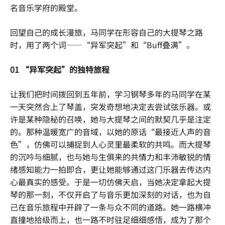
名音乐学府的殿堂。
回望自己的成长漫旅，马同学在形容自己的大提琴之路
时，用了两个词——“异军突起”和“Buff叠满”。
01 “异军突起”的独特旅程
让我们把时间拨回到五年前，学习钢琴多年的马同学在某
一天突然合上了琴盖，突发奇想地决定去尝试弦乐器。或
许是某种隐秘的召唤，她与大提琴之间的默契几乎是注定
的。那种温暖宽广的音域，以她的原话“最接近人声的音
色”，仿佛可以捕捉到人心灵里最柔软的共鸣。而大提琴
的沉吟与细腻，也与她与生俱来的共情力和丰沛敏锐的情
绪感知能力一拍即合，更让她能够通过这门乐器去传达内
心最真实的感受。于是一切仿佛天启，当她决定拿起大提
琴的那一刻，不仅开启了与音乐更加深刻的对话，也为自
己在音乐旅程中开辟了一条与众不同的道路。她一路横冲
直撞地拾级而上，也一路不时驻足细细感悟，成为了那个