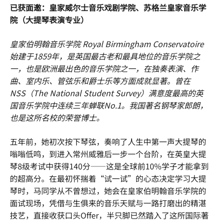
已获面邀：皇家威尔士音乐戏剧学院、苏格兰皇家音乐学
院（大提琴表演专业）
皇家伯明翰音乐学院 Royal Birmingham Conservatoire
始建于1859年，是英国最古老和最具地位的音乐学院之
一，也是欧洲最出色的音乐学院之一，在独奏表演、作
曲、室内乐、管弦乐和爵士乐等方面成就显著。曾在
NSS（The National Student Survey）满意度最高的英
国音乐学院中连续三年蝉联No.1。我国著名钢琴家郎朗，
也是这所名校的荣誉博士。
五年前，她初次按下琴弦，奏响了人生中第一声大提琴的
嗡嗡低鸣，到进入常州威雅后一步一个台阶，在英皇大提
琴8级考试中获得140分——这是全球前10%学子才能拿到
的超高分。在最初怀揣着“试一试”的心态决定学习大提
琴时，马同学从不曾想过，她会在皇家伯明翰音乐学院的
面试现场，凭借与生俱来的音乐天赋与一路打磨出的精湛
技艺，直接收获口头Offer，半只脚已然踏入了这所国际著