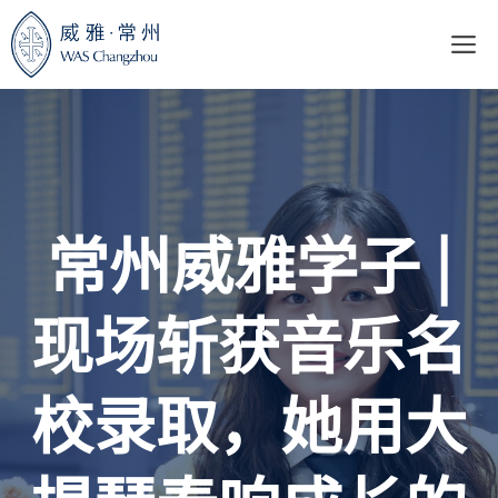
跳
至
内
容
常州威雅学子 |
现场斩获音乐名
校录取，她用大