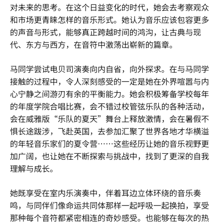
对未来的思考。在这个日益变化的时代，她会去考察观众
和市场更青睐怎样的音乐形式。她认为音乐应该包容更多
的声音与形式，能够真正跨越时间的鸿沟，让古典与现
代、东方与西方，在音符中激荡出崭新的篇章。
马同学尝试电贝司演奏向内自省，向外探求。在与马同学
接触的过程中，令人深刻感受的一定是她在外界喧嚣与内
心宁静之间游刃有余的平衡能力。她会积极筹备学校每年
的年度学院合唱比赛，会不错过校管弦乐队的各种活动，
会在威雅版“乐队的夏天”舞台上释放激情，会在暑假不
惧长途跋涉，飞赴英国，去参加汇聚了世界各地才华横溢
的年轻音乐家们的夏令营……这些经历让她的音乐视野更
加广阔，也让她在不断探索与挑战中，找到了更深的自我
理解与成长。
她既享受在室内乐演奏中，伴着耳边立体环绕的音乐奏
鸣，与同伴们像命运共同体那样一起呼吸一起换拍，享受
那种每个音符都紧密相连的奇妙感受。也能够在每次的热