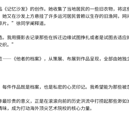
品《记忆沙发》的创作。她收集了当地居民的一些旧衣物，将这
，她又在沙发上方悬挂了许多运河居民曾赖以生存的旧渔网，网
碎片。”徐同学阐释道。
造。我用摄影去记录那些在拆迁边缘试图挣扎或者是试图去适应
交织。”
览——《他者的档案》，从策展、布展到作品呈现，全部由她独
。每件作品既是档案，也是私密的心灵印记。我希望能为那些被
作最珍贵的意义，正是在滚滚向前的历史洪流中打捞起那些渺如
情味，成为打动海外顶尖艺术院校的核心力量。