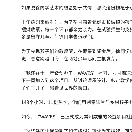
如果说徐同学艺术的根基始于共情，那么这份根植于
十年级刚来威雅时，为了帮甘肃省武威市长城镇的孩
摆摊收票，每一个环节都亲力亲为。在威雅师生的支
多是留守儿童。”徐同学告诉我们。
为了兑现孩子们的敦煌梦，在筹集到资金后，徐同学
史，善意跨越山海，在两地少年心间生根发芽。
“我还在十一年级创办了‘WAVES’社团，为甘肃
下一同加入到这个项目。从讨论课程设计、敲定教学
子们打开了一扇看见世界的窗口。
143个小时，11份热忱，他们用创意课堂与乡村孩子
如今，“WAVES”已正式成为常州威雅的公益项目
“这些经历让我学到了如何将想法转化为可持续、可