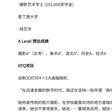
-摄影艺术学士 ($92,000奖学金)
爱丁堡大学
-纯艺术
A Level 预估成绩
摄影A*（实考）、美术A*、语文A*、历史A、经济A
EPQ项目
自制3D打印4×5大画幅相机
“在迅速发展的数字时代，我还在坚持一些所谓‘麻
她热爱传统的胶片摄影，在学校最喜欢待的地方是暗
请季，她也不患得患失，她说——要顺其自然，相信