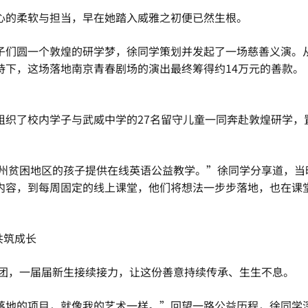
心的柔软与担当，早在她踏入威雅之初便已然生根。
子们圆一个敦煌的研学梦，徐同学策划并发起了一场慈善义演。
持下，这场落地南京青春剧场的演出最终筹得约14万元的善款。
组织了校内学子与武威中学的27名留守儿童一同奔赴敦煌研学，
凉州贫困地区的孩子提供在线英语公益教学。”徐同学分享道，
内容，到每周固定的线上课堂，他们将想法一步步落地，也在课
共筑成长
社团，一届届新生接续接力，让这份善意持续传承、生生不息。
落地的项目，就像我的艺术一样。”回望一路公益历程，徐同学