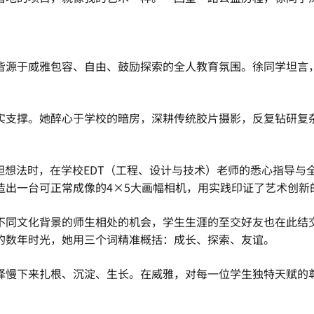
皆源于威雅包容、自由、鼓励探索的全人教育氛围。徐同学坦言
实支撑。她醉心于学校的暗房，深耕传统胶片摄影，反复钻研复
胆想法时，在学校EDT（工程、设计与技术）老师的悉心指导与
造出一台可正常成像的4×5大画幅相机，用实践印证了艺术创新
不同文化背景的师生相处的机会，学生生涯的至交好友也在此结
的数年时光，她用三个词精准概括：成长、探索、友谊。
择慢下来扎根、沉淀、生长。在威雅，对每一位学生独特天赋的