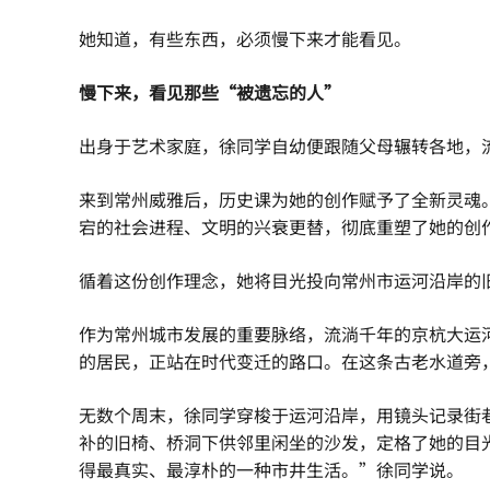
她知道，有些东西，必须慢下来才能看见。
慢下来，
看见那些“被遗忘的人”
出身于艺术家庭，徐同学自幼便跟随父母辗转各地，
来到常州威雅后，历史课为她的创作赋予了全新灵魂。从
宕的社会进程、文明的兴衰更替，彻底重塑了她的创
循着这份创作理念，她将目光投向常州市运河沿岸的
作为常州城市发展的重要脉络，流淌千年的京杭大运
的居民，正站在时代变迁的路口。在这条古老水道旁
无数个周末，徐同学穿梭于运河沿岸，用镜头记录街
补的旧椅、桥洞下供邻里闲坐的沙发，定格了她的目
得最真实、最淳朴的一种市井生活。”徐同学说。