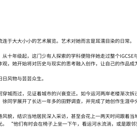
流连于大大小小的艺术展览。艺术对她而言是耳濡目染的日常。
十年级起，这门少有人探索的学科便陪伴她走过整个IGCSE与A
作观，她开始将对历史与现实的思考融入创作，让自己的作品成
旧日风物与芸芸众生。
河穿城而过，见证着城市的兴衰变迁。如今运河两岸老楼渐次拆
，徐同学展开了长达一年多的田野调查，并完成了她创作生涯中
巷风貌，结识当地居民深入采访，甚至会花上一两天时间跟着当
光。 “他们有时会在椅子上坐一下午，看运河水流淌，或是跟邻