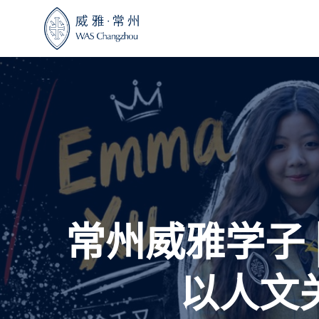
跳
至
内
容
常州威雅学子 
以人文