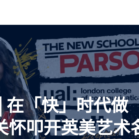
| 在「快」时代
关怀叩开英美艺术