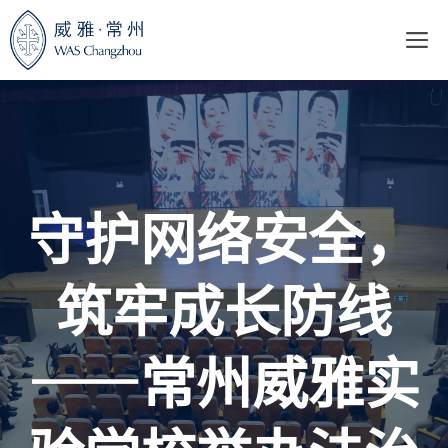
跳
至
内
容
守护网络安全，
筑牢成长防线
——常州威雅实