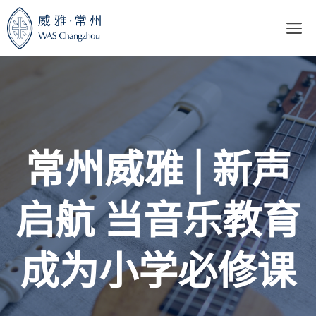
跳
至
内
容
常州威雅 | 新声
启航 当音乐教育
成为小学必修课