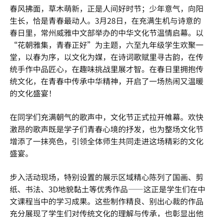
春风拂面，草木萌新，正是人间好时节；少年意气，向阳
生长，恰是青春最动人。3月28日，在充满生机与诗意的
春日里，
常州威雅
中文部举办的中华文化节温情启幕。以
“花朝雅集，青春正好”为主题，六至九年级学生欢聚一
堂，以春为序，以文化为媒，在诗词歌赋里寻古韵，在传
统手作中品匠心，在趣味挑战里展才智。在春日里拥抱传
统文化，在青春中传承中华精神，开启了一场热闹又温暖
的文化盛宴！
在同学们充满朝气的歌声中，文化节正式拉开帷幕。欢快
激昂的歌声既是学子们青春心境的抒发，也为整场文化节
增添了一抹亮色，引领全体师生共同走进这场精彩的文化
盛宴。
步入活动现场，特别设置的展示区域精心陈列了国画、剪
纸、书法、3D地貌黏土等优秀作品——这正是学生们在中
文课程当中的学习成果。这些制作精良、别出心裁的作品
充分展现了学生们对传统文化的理解与传承，也彰显出他