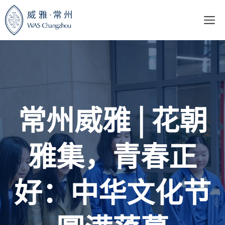
跳
至
内
容
常州威雅 | 花朝
雅集，青春正
好：中华文化节