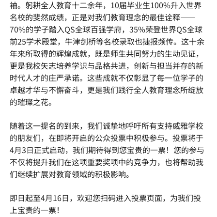
袖。躬耕全人教育十二余年，10届毕业生100%升入世界
名校的斐然成绩，正是对我们教育理念的最佳诠释——
70%的学子踏入QS全球百强学府，35%荣登世界QS全球
前25学术殿堂，牛津剑桥等名校录取也捷报频传。这十余
年来所取得的辉煌成就，既是师生共同努力的生动见证，
更是我校矢志培养学识与品格共进，创新与担当并存的新
时代人才的庄严承诺。这些成就不仅彰显了每一位学子的
卓越才华与不懈奋斗，更是我们践行全人教育理念所绽放
的璀璨之花。
随着这一提名的到来，我们诚挚地呼吁所有支持威雅学校
的朋友们，在即将开启的公众投票中积极参与。投票将于
4月3日正式启动，我们期待得到您宝贵的一票！您的参与
不仅将提升我们在这项重要奖项中的竞争力，也将帮助我
们继续扩展对教育领域的积极影响。
即日起至4月16日，欢迎您扫码进入投票页面，为我们投
上宝贵的一票！