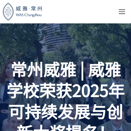
跳
至
内
容
常州威雅 | 威雅
学校荣获2025年
可持续发展与创