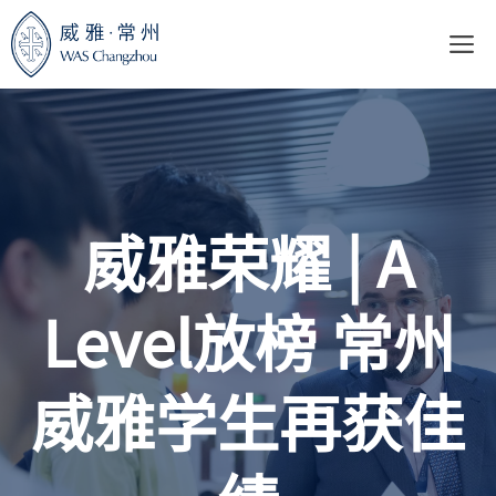
跳
至
内
容
威雅荣耀 | A
Level放榜 常州
威雅学生再获佳