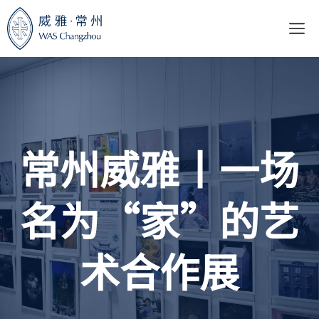
跳
至
内
容
常州威雅丨一场
名为“家”的艺
术合作展