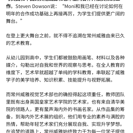
作
。Steven Dowson说：“Moni和我已经在讨论如何在
明年的合作成功基础上再接再厉，为学生们提供更广阔的
舞台。”
在登上更大舞台之前，就不得不追溯在常州威雅由来已久
的艺术教育。
从幼儿园到高中，学生们都被鼓励用画笔、材料以及各种
媒介，勾勒出对自我和世界的观察与思考。在全人教育的
维度下，艺术早就超越了单纯的学科教育，串联起了威雅
学子的美学培养、知识积累、技能提升与视野拓展。
而常州威雅视觉艺术部也的确担得起这项重任，教师团队
里既有出身英国皇家艺术学院的艺术家，也有来自清华美
院的领路人，更有蜚声海内外的书画名家。从作品集的筹
备，到海内外艺术展的组织，他们用专业的素养与满腔的
热情，帮助年轻艺术家们充分展现自我、实现升学梦想。
在追梦的道路上，常州威雅始终致力于为每一位学子提供