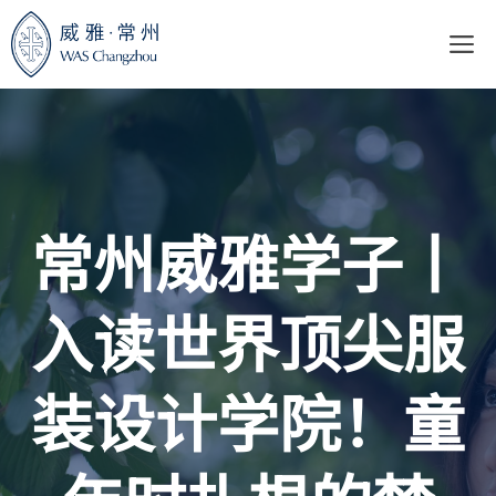
跳
至
内
容
常州威雅学子丨
入读世界顶尖服
装设计学院！童