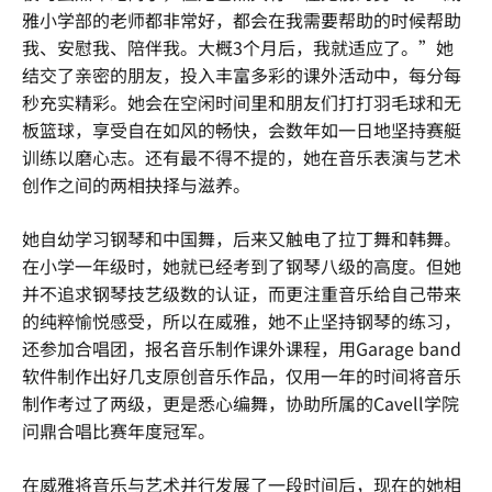
雅小学部的老师都非常好，都会在我需要帮助的时候帮助
我、安慰我、陪伴我。大概3个月后，我就适应了。”她
结交了亲密的朋友，投入丰富多彩的课外活动中，每分每
秒充实精彩。她会在空闲时间里和朋友们打打羽毛球和无
板篮球，享受自在如风的畅快，会数年如一日地坚持赛艇
训练以磨心志。还有最不得不提的，她在音乐表演与艺术
创作之间的两相抉择与滋养。
她自幼学习钢琴和中国舞，后来又触电了拉丁舞和韩舞。
在小学一年级时，她就已经考到了钢琴八级的高度。但她
并不追求钢琴技艺级数的认证，而更注重音乐给自己带来
的纯粹愉悦感受，所以在威雅，她不止坚持钢琴的练习，
还参加合唱团，报名音乐制作课外课程，用Garage band
软件制作出好几支原创音乐作品，仅用一年的时间将音乐
制作考过了两级，更是悉心编舞，协助所属的Cavell学院
问鼎合唱比赛年度冠军。
在威雅将音乐与艺术并行发展了一段时间后，现在的她相