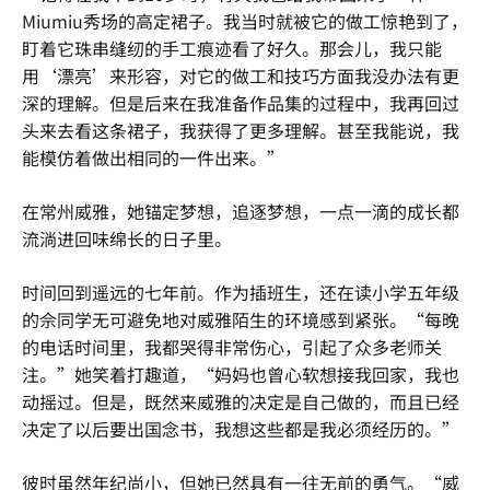
Miumiu秀场的高定裙子。我当时就被它的做工惊艳到了，
盯着它珠串缝纫的手工痕迹看了好久。那会儿，我只能
用‘漂亮’来形容，对它的做工和技巧方面我没办法有更
深的理解。但是后来在我准备作品集的过程中，我再回过
头来去看这条裙子，我获得了更多理解。甚至我能说，我
能模仿着做出相同的一件出来。”
在常州威雅，她锚定梦想，追逐梦想，一点一滴的成长都
流淌进回味绵长的日子里。
时间回到遥远的七年前。作为插班生，还在读小学五年级
的佘同学无可避免地对威雅陌生的环境感到紧张。“每晚
的电话时间里，我都哭得非常伤心，引起了众多老师关
注。”她笑着打趣道，“妈妈也曾心软想接我回家，我也
动摇过。但是，既然来威雅的决定是自己做的，而且已经
决定了以后要出国念书，我想这些都是我必须经历的。”
彼时虽然年纪尚小，但她已然具有一往无前的勇气。“威