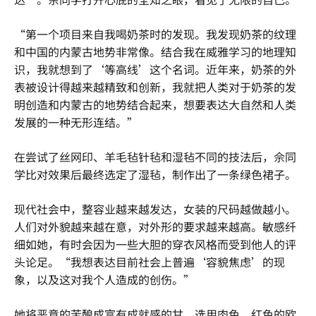
“第一个项目来自我喝奶茶时的发现。我发现奶茶的纹理
和中国的内蒙古地势非常像。结合我在威雅学习的地理知
识，我就想到了‘等高线’这个名词。近年来，奶茶的外
表被设计得越来越精致和创新，我就把人类对于奶茶的发
明创造和内蒙古的地势结合起来，想要表达大自然和人类
发展的一种无形连结。”
在尝试了丝网印、羊毛毡针毡和湿毡不同的技法后，佘同
学比对效果后最终选定了湿毡，制作出了一条绿色裙子。
现代社会中，整容业越来越发达，女装的尺码越做越小。
人们对外貌越来越在意，对外形的要求越来越高。敏感纤
细如她，有时会因为一些大胆的穿衣风格而受到他人的评
头论足。“我想表达目前社会上普遍‘容貌焦虑’的现
象，以及这对我个人造成的创伤。”
她将恶意的苦酿成富有成就感的甘，选用肉色、红色的欧