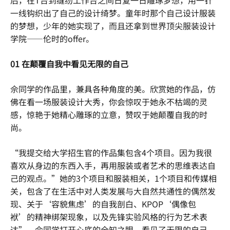
后，在T台到缝纫工作台之间日复一日雕琢梦想，用一针
一线钩织出了自己的设计绮梦。童年时那个自己设计服装
的梦想，少年的她实现了，而且还拿到世界顶尖服装设计
学院——伦时的offer。
01 在颠覆自我中看见无限的自己
佘同学的作品里，兼具各种角度的美。欣赏她的作品，仿
佛在看一场服装设计大秀，你会惊叹于她永不枯竭的灵
感，惊艳于她精心雕琢的立意，赞叹于她颠覆自我的时
尚。
“我提交给大学招生官的作品集包含4个项目。因为我很
喜欢从身边的东西入手，再用服装或者艺术的思维表达自
己的观点。”她的3个项目和服装相关，1个项目和传媒相
关，包含了在生活中对人类发展与大自然共通性的偶然发
现、关于‘容貌焦虑’的自我剖白、KPOP‘偶像包
袱’的精神绑架现象，以及先锋实验风格的行为艺术表
达”。佘同学打开心底的全知之眼，看见了无限的自己。