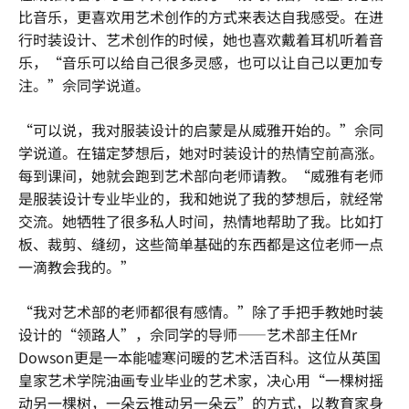
比音乐，更喜欢用艺术创作的方式来表达自我感受。在进
行时装设计、艺术创作的时候，她也喜欢戴着耳机听着音
乐，“音乐可以给自己很多灵感，也可以让自己以更加专
注。”佘同学说道。
“可以说，我对服装设计的启蒙是从威雅开始的。”佘同
学说道。在锚定梦想后，她对时装设计的热情空前高涨。
每到课间，她就会跑到艺术部向老师请教。“威雅有老师
是服装设计专业毕业的，我和她说了我的梦想后，就经常
交流。她牺牲了很多私人时间，热情地帮助了我。比如打
板、裁剪、缝纫，这些简单基础的东西都是这位老师一点
一滴教会我的。”
“我对艺术部的老师都很有感情。”除了手把手教她时装
设计的“领路人”，佘同学的导师——艺术部主任Mr
Dowson更是一本能嘘寒问暖的艺术活百科。这位从英国
皇家艺术学院油画专业毕业的艺术家，决心用“一棵树摇
动另一棵树，一朵云推动另一朵云”的方式，以教育家身