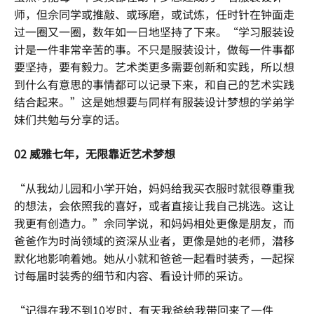
师，但佘同学或推敲、或琢磨，或试炼，任时针在钟面走
过一圈又一圈，数年如一日地坚持了下来。“学习服装设
计是一件非常辛苦的事。不只是服装设计，做每一件事都
要坚持，要有毅力。艺术类更多需要创新和实践，所以想
到什么有意思的事情都可以记录下来，和自己的艺术实践
结合起来。”这是她想要与同样有服装设计梦想的学弟学
妹们共勉与分享的话。
02 威雅七年，无限靠近艺术梦想
“从我幼儿园和小学开始，妈妈给我买衣服时就很尊重我
的想法，会依照我的喜好，或者直接让我自己挑选。这让
我更有创造力。”佘同学说，和妈妈相处更像是朋友，而
爸爸作为时尚领域的资深从业者，更像是她的老师，潜移
默化地影响着她。她从小就和爸爸一起看时装秀，一起探
讨每届时装秀的细节和内容、看设计师的采访。
“记得在我不到10岁时，有天我爸给我带回来了一件