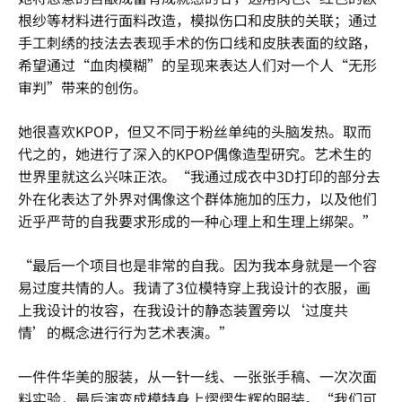
根纱等材料进行面料改造，模拟伤口和皮肤的关联；通过
手工刺绣的技法去表现手术的伤口线和皮肤表面的纹路，
希望通过“血肉模糊”的呈现来表达人们对一个人“无形
审判”带来的创伤。
她很喜欢KPOP，但又不同于粉丝单纯的头脑发热。取而
代之的，她进行了深入的KPOP偶像造型研究。艺术生的
世界里就这么兴味正浓。“我通过成衣中3D打印的部分去
外在化表达了外界对偶像这个群体施加的压力，以及他们
近乎严苛的自我要求形成的一种心理上和生理上绑架。”
“最后一个项目也是非常的自我。因为我本身就是一个容
易过度共情的人。我请了3位模特穿上我设计的衣服，画
上我设计的妆容，在我设计的静态装置旁以‘过度共
情’的概念进行行为艺术表演。”
一件件华美的服装，从一针一线、一张张手稿、一次次面
料实验，最后演变成模特身上熠熠生辉的服装。“我们可