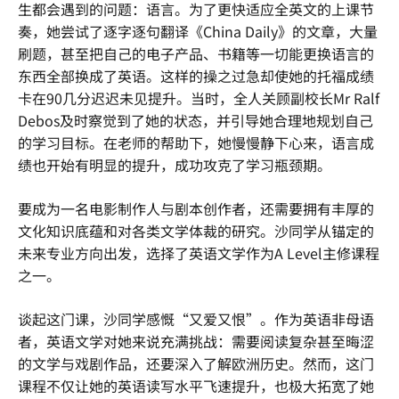
生都会遇到的问题：语言。为了更快适应全英文的上课节
奏，她尝试了逐字逐句翻译《
China Daily
》的文章，大量
刷题，甚至把自己的电子产品、书籍等一切能更换语言的
东西全部换成了英语。这样的操之过急却使她的托福成绩
卡在90几分迟迟未见提升。当时，全人关顾副校长Mr Ralf
Debos及时察觉到了她的状态，并引导她合理地规划自己
的学习目标。在老师的帮助下，她慢慢静下心来，语言成
绩也开始有明显的提升，成功攻克了学习瓶颈期。
要成为一名电影制作人与剧本创作者，还需要拥有丰厚的
文化知识底蕴和对各类文学体裁的研究。沙同学从锚定的
未来专业方向出发，选择了英语文学作为A Level主修课程
之一。
谈起这门课，沙同学感慨“又爱又恨”。作为英语非母语
者，英语文学对她来说充满挑战：需要阅读复杂甚至晦涩
的文学与戏剧作品，还要深入了解欧洲历史。然而，这门
课程不仅让她的英语读写水平飞速提升，也极大拓宽了她