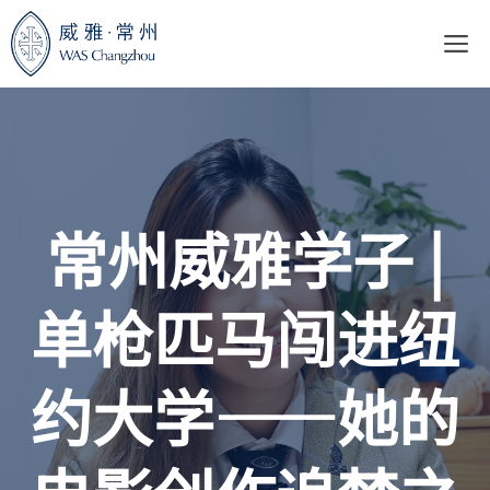
跳
至
内
容
常州威雅学子 |
单枪匹马闯进纽
约大学——她的