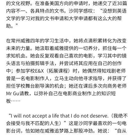
的文化视野。在准备美国方向的申请时，她递交了近30篇
内容不一、各具特点的文书。沙同学感叹：“没想到英语
文学的学习对我的文书申请和大学申请都有这么大的帮
助。”
在常州威雅四年的学习生活中，她将点滴积累转化为改变
未来的力量。她汲取着威雅提供的一切养分，抓住每一个
求知机会。她会反复观看自己喜欢的电影，学习其中的镜
头语言与拍摄剪辑手法，并尝试将其应用在自己的创作
中；参加学校E&X（拓展课程）时，她偶然得知戏剧老师
曾是一名电影制作人，立马主动向他寻求指导，并获得了
担任学校舞台剧导演的机会；她还在课后多次向商务老师
Mr Gu请教，以弥补自己在电影商业制作上的知识短
板……
“I will not accept a life that I do not deserve.（我绝不
会接受与我不匹配的人生）”这是沙同学最喜欢的一句电
影台词，恰如她在威雅追梦路上那股冲劲。她说：“自从