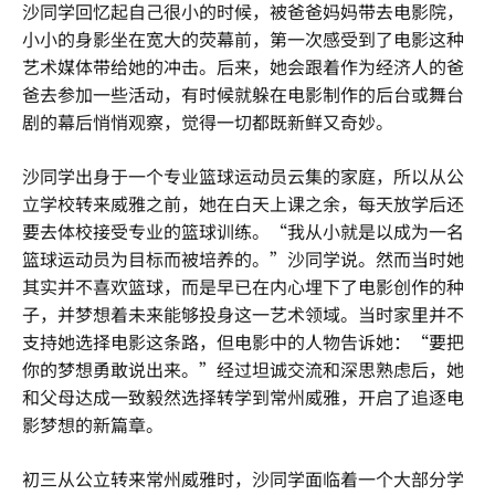
沙同学回忆起自己很小的时候，被爸爸妈妈带去电影院，
小小的身影坐在宽大的荧幕前，第一次感受到了电影这种
艺术媒体带给她的冲击。后来，她会跟着作为经济人的爸
爸去参加一些活动，有时候就躲在电影制作的后台或舞台
剧的幕后悄悄观察，觉得一切都既新鲜又奇妙。
沙同学出身于一个专业篮球运动员云集的家庭，所以从公
立学校转来威雅之前，她在白天上课之余，每天放学后还
要去体校接受专业的篮球训练。“我从小就是以成为一名
篮球运动员为目标而被培养的。”沙同学说。然而当时她
其实并不喜欢篮球，而是早已在内心埋下了电影创作的种
子，并梦想着未来能够投身这一艺术领域。当时家里并不
支持她选择电影这条路，但电影中的人物告诉她：“要把
你的梦想勇敢说出来。”经过坦诚交流和深思熟虑后，她
和父母达成一致毅然选择转学到常州威雅，开启了追逐电
影梦想的新篇章。
初三从公立转来常州威雅时，沙同学面临着一个大部分学