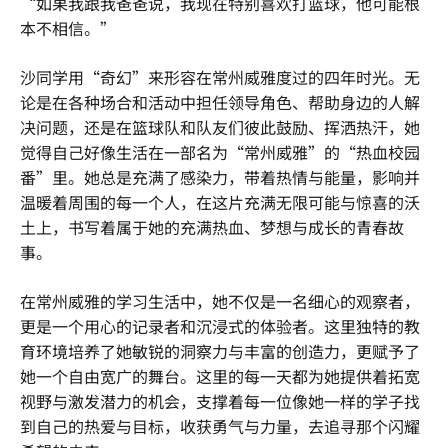
“如果我跟我爸爸说，我现在特别喜欢打篮球，他可能根
本不相信。”
沙同学用“奇幻”来形容在常州威雅度过的四年时光。无
论是在各种场合和活动中担任领导角色、帮助身边的人解
决问题，还是在篮球队和队友们彼此鼓励、挥洒热汗，她
觉得自己好像生活在一部名为“常州威雅”的“热血校园
番”里。她总是充满了感染力，带着热情与能量，影响并
温暖着周围的每一个人，在这片充满无限可能与惊喜的沃
土上，书写着属于她的充满热血、梦想与成长的青春故
事。
在常州威雅的学习生活中，她不仅是一名细心的观察者，
更是一个用心的记录者和沉浸式的体验者。这里独特的教
育环境培养了她敏锐的洞察力与丰富的创造力，更赋予了
她一个自由宽广的舞台。这里的每一天都为她提供着拓宽
视野与激发潜力的机会，支撑着每一位像她一样的学子找
到自己的热爱与目标，收获勇气与力量，去追寻那个闪耀