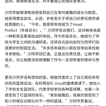
运动，管理寄宿生活，并学着独立处理突发情况。
沙同学能够清晰地感受到自己在常州威雅的成长与蜕变。
她变得更加自信、从容，并愈发乐于将自己的责任感传递
给周围的人。“今年，我很荣幸地成为了Head
Prefect（年级总长）。”沙同学告诉我们，这对她来说是
一种新奇且更具挑战的体验。作为年级总长，她成为了学
校与学生之间的沟通桥梁，还将目光投向如何为同学们创
造更好的校园生活。“许多低年级的小朋友经常会来找我
寻求帮助。”沙同学回忆道。正是这份责任感，让她不断
成长，也让她更深刻地理解了作为一名领导者的使命与责
任。
更另沙同学没有想到的是，她居然喜欢上了自己曾经非常
抗拒的篮球运动。在好朋友R. Ursu的盛情邀请下，她加入
了学校女生篮球队，代表学校参加各种篮球赛，也第一次
感受到了打篮球的快乐。“来到威雅后，我真的感受到了
和小时候在训练队时不一样的篮球。”沙同学笑着说，