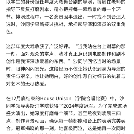
以学生的身份担任年度大戏舞台剧的导演，每周在老师的
指导下反复打磨剧本，精心把控每一幕场景的每一个环
节。排演过程中，一名演员因事退出，一时找不到合适人
选时，沙同学果断接过挑战，承担起导演和演员的双重角
色。
这部年度大戏收获了广泛好评。“当我站在台上谢幕的那
一刻，面对观众的掌声，我才真正意识到电影制作和剧本
创作是我深深热爱着的东西。”沙同学回忆当时的场景
时，眼神闪闪发光。这段经历不仅让她认识到身为导演的
责任与艰辛，也让她明白，好的创作源自对细节的执着与
对艺术的无尽热爱。
在12月底结束的House Unison（学院合唱比赛）中，沙
同学领导奥斯汀学院获得了2024年度冠军。为了完成这场
盛大演出，她深度打磨每个细节，甚至熬夜到凌晨三四
点，制作背景动画，确保每一帧都能和台上的表演完美契
合。冠军揭晓的那一刻，她喜极而泣，这是她再一次同时