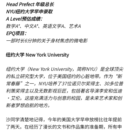
Head Prefect 年级总长
NYU纽约大学早申录取
A Level预估成绩：
数学A*、中文A*、英语文学A、艺术A
EPQ项目：
一部时长6分钟的关于身材焦虑的微电影
纽约大学 New York University
纽约大学（New York University，简称NYU）是全球顶尖
的私立研究型大学，位于美国纽约的心脏地带。作为“新
常春藤”之一，NYU培养了37位诺贝尔奖得主、30多位普
利策奖得主以及无数影视巨匠，包括著名导演李安和伍迪
·艾伦。这座充满活力与创意的校园，是未来艺术家和创
新者梦想启航的地方。
沙同学清楚地记得，今年的美国大学早申放榜比往年提前
了两天。在经历了漫长的文书和作品集的准备期，所有申