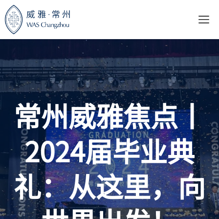
跳
至
内
容
常州威雅焦点丨
2024届毕业典
礼：从这里，向