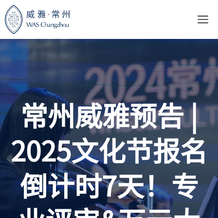
跳
至
内
容
常州威雅预告 |
2025文化节报名
倒计时7天！专