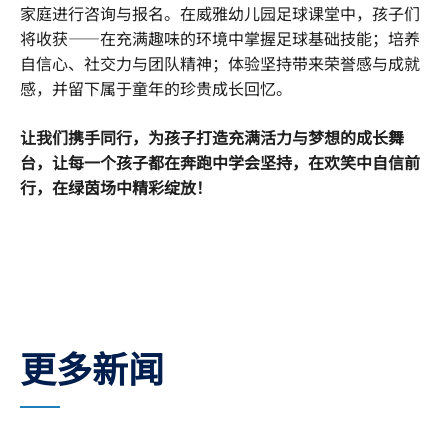
家庭进行咨询与报名。在威雅幼儿园足球课堂中，孩子们
将收获——在充满趣味的环境中掌握足球基础技能；培养
自信心、社交力与团队精神；体验坚持带来荣誉感与成就
感，并留下属于童年的珍贵成长回忆。
让我们携手同行，为孩子打造充满活力与梦想的成长舞
台，让每一个孩子都在奔跑中学会坚持，在欢笑中自信前
行，在绿茵场中精彩绽放！
更多新闻