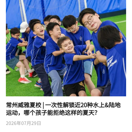
常州威雅夏校 | 一次性解锁近20种水上&陆地
运动，哪个孩子能拒绝这样的夏天？
2026年07月29日