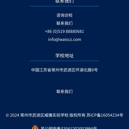
联系我们
咨询访校
联系我们
+86 (0)519 88880681
info@waiscz.com
学校地址
中国江苏省常州市武进区环湖北路9号
联系我们
© 2024 常州市武进区威雅实验学校 版权所有
苏ICP备16054234号
苏公网安备32041202002994号