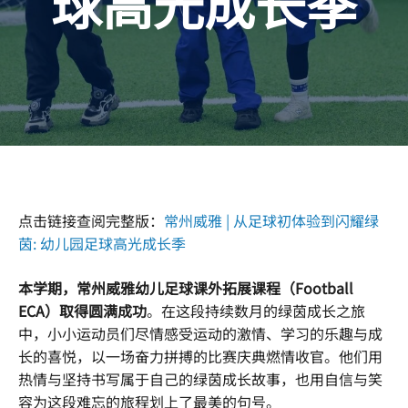
球高光成长季
点击链接查阅完整版：
常州威雅 | 从足球初体验到闪耀绿
茵: 幼儿园足球高光成长季
本学期，常州威雅幼儿足球课外拓展课程（Football
ECA）取得圆满成功
。在这段持续数月的绿茵成长之旅
中，小小运动员们尽情感受运动的激情、学习的乐趣与成
长的喜悦，以一场奋力拼搏的比赛庆典燃情收官。他们用
热情与坚持书写属于自己的绿茵成长故事，也用自信与笑
容为这段难忘的旅程划上了最美的句号。